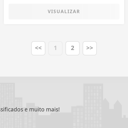
VISUALIZAR
<<
1
2
>>
ssificados e muito mais!